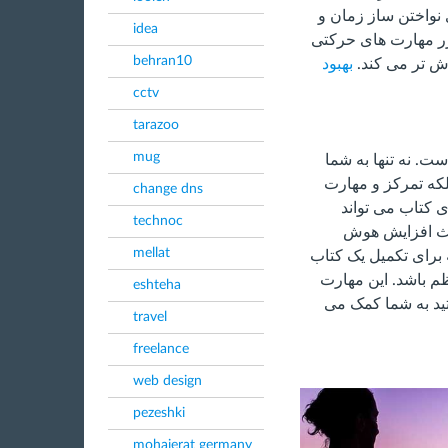
 نواختن ساز زمان و
idea
مکرر مهارت های حرکتی
behran10
وش تر می کند.
بهبود
cctv
tarazoo
mug
. نه تنها به شما
بلکه تمرکز و مهارت
change dns
 کتاب می تواند
technoc
اعث افزایش هوش
mellat
 برای تکمیل یک کتاب
ظم باشد. این مهارت
eshteha
ید به شما کمک می
travel
freelance
web design
pezeshki
mohajerat germany