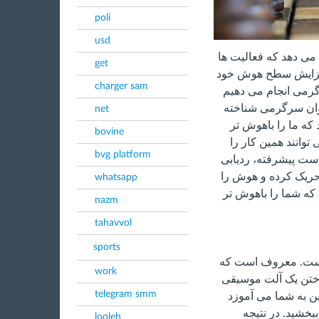
poli
usd
می دهد که فعالیت ها
get
افزایش سطح هوش خود
charger sam
گرمی انجام می دهیم
عنوان سرگرمی شناخته
net
 که ما را باهوش تر
bovine
وانند همین کار را
bvg platform
 دست پیشرفته، ردیابی
حریک کرده و هوش را
whatsapp
ورزش و فعالیتی که شما را باهوش تر
nazm
tahavvol
sports
است. معروف است که
work
ختن یک آلت موسیقی
telegram smm
ن به شما می آموزد
خشید. در نتیجه
looleh