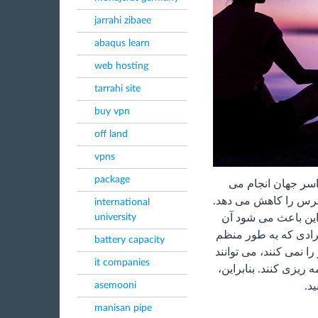
jarrahi zibaee
abaqus learn
web hosting
tarrahi site
buy vpn
off land
vpns
package
سر جهان انجام می
رس را کاهش می دهد.
international
university
این باعث می شود آن
رادی که به طور منظم
battery capacity
ا نمی کنند، می توانند
it companies
ه ریزی کنند. بنابراین،
asemooni
د.
manisan pipe