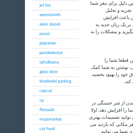
ن دلیل برای مغز شما
jet fan
جزیه و تحلیل
aeennameh
ن باعث افزایش
alam doosh
ر یک زبان جدید به
گیرید و مشکلات را به
poost
jetprinter
partakdental
ن قطعا شما را
tahsilbama
نی، نوشتن به شما کمک
glass door
ق خود را بهبود بخشید.
khatkeshi parking
کند.
capcut
cp
دن از شر خستگی در
flezyaab
 را افزایش دهد. اولا
 توانید تصمیمات بهتری
mazemarket
هر مکانی که بازدید می
cat food
. شما می توانید