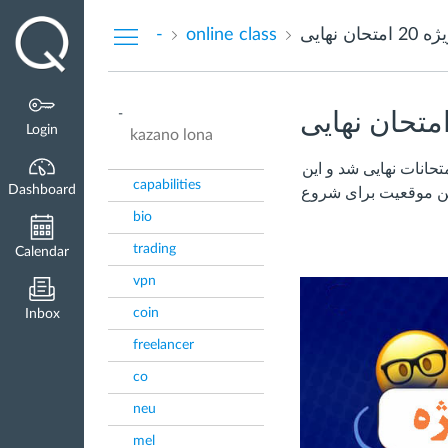
Dashboard
ن نهایی
online class
-
-
Login
kazano lona
در امتحانات خرداد سال 1403 تنها یک نفر قادر به کسب معدل 20 در امتحانات نهایی شد و این
capabilities
Dashboard
رین موقعیت برای شروع
bio
trading
Calendar
vpn
coin
Inbox
freelancer
co
neu
mel