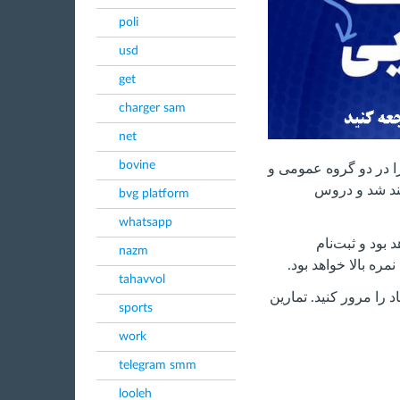
poli
usd
get
charger sam
net
bovine
ا در دو گروه عمومی و
ند شد و دروس
bvg platform
whatsapp
بود و ثبت‌نام
nazm
ه بالا خواهد بود.
tahavvol
 را مرور کنید. تمارین
sports
work
telegram smm
looleh