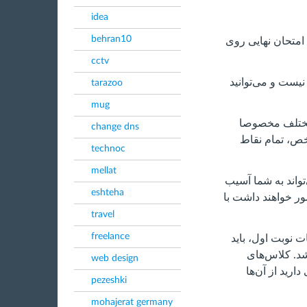
idea
behran10
امتحان نهایی روی
cctv
یست و می‌توانید
tarazoo
mug
 مختلف مخصوصا
change dns
خص، تمام نقاط
technoc
mellat
واند به شما آسیب
eshteha
ر خواهند داشت با
travel
freelance
نوبت اول، باید
د. کلاس‌های
web design
ارید از آن‌ها
pezeshki
mohajerat germany