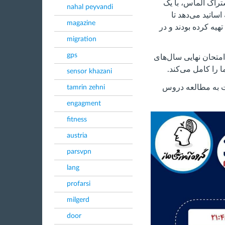
تراک الماس، با یک
nahal peyvandi
ساتید می‌دهد تا
magazine
ی برتر کنکور 1403، اشتراک الماس را تهیه کرده بودند و در
migration
gps
امتحان نهایی سال‌های
 را کامل می‌کند.
sensor khazani
یت به مطالعه دروس
tamrin zehni
engagment
fitness
austria
parsvpn
lang
profarsi
milgerd
door