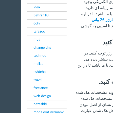
زی الکتریکی وجود
idea
ایانه ای دارید
ا ما باشید تا درباره
behran10
شارژر 25 واتی
cctv
تا اسیبی به گوشی
tarazoo
mug
نید
change dns
ارژر توجه کنید. در
technoc
ت بیشتر دیده می
mellat
ا ما باشید تا در این
eshteha
travel
نید.
freelance
چگونه مشخصات هک شده
web design
 می بینید که عبارت Made In China در مشخصات هک شده
pezeshki
 این امر نشان از اصل نبودن
 محل هک شدن عبارت
mohajerat germany