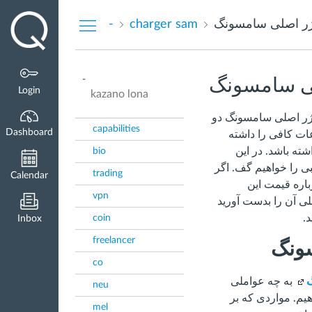
Dashboard
ژر اصلی سامسونگ
charger sam
-
-
لی سامسونگ
Login
kazano lona
ر اصلی سامسونگ دو
capabilities
Dashboard
عات کافی را داشته
ته باشد. در این
bio
ی را خواهیم گف. اگر
trading
Calendar
باره قیمت این
vpn
ی آن را بدست آورید
.
coin
Inbox
freelancer
ونگ
co
به چه عواملی
neu
م. مواردی که بر
mel