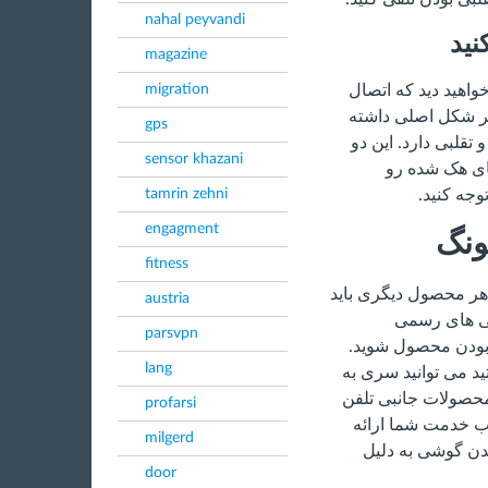
nahal peyvandi
نید
magazine
خواهید دید که اتصال
migration
گر شکل اصلی داشته
gps
قلبی دارد. این دو
sensor khazani
های هک شده رو
جه کنید.
tamrin zehni
engagment
ونگ
fitness
هر محصول دیگری باید
austria
گی های رسمی
parsvpn
 بودن محصول شوید.
lang
د می توانید سری به
محصولات جانبی تلفن
profarsi
ب خدمت شما ارائه
milgerd
دن گوشی به دلیل
door