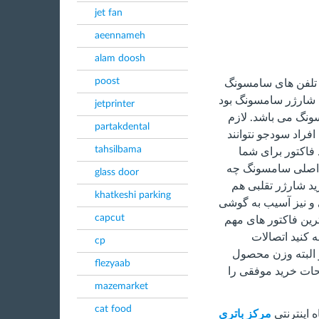
jet fan
aeennameh
alam doosh
poost
 تلفن های سامسونگ
ت شارژر سامسونگ بود
jetprinter
نگ می باشد. لازم
partakdental
افراد سودجو نتوانند
tahsilbama
فاکتور برای شما
ژر اصلی سامسونگ چه
glass door
ید شارژر تقلبی هم
khatkeshi parking
 و نیز آسیب به گوشی
capcut
 ترین فاکتور های مهم
 کنید اتصالات
cp
 البته وزن محصول
flezyaab
یحات خرید موفقی را
mazemarket
cat food
 اینترنتی
مرکز باتری