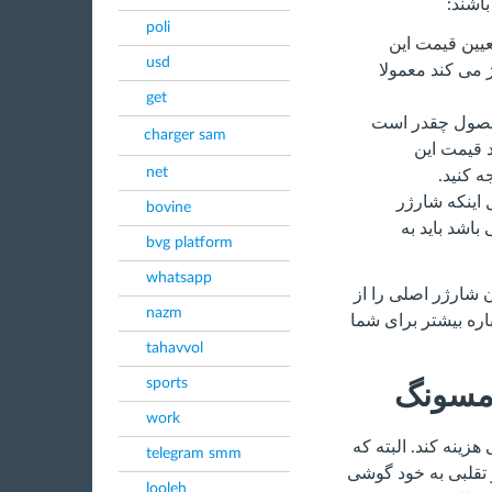
اشند:
poli
یین قیمت این
usd
می کند معمولا
get
محصول چقدر است
charger sam
د قیمت این
net
 کنید.
ل اینکه شارژر
bovine
اشد باید به
bvg platform
whatsapp
ن شارژر اصلی را از
nazm
باره بیشتر برای شما
tahavvol
sports
مسونگ
work
ینه کند. البته که
telegram smm
تقلبی به خود گوشی
looleh