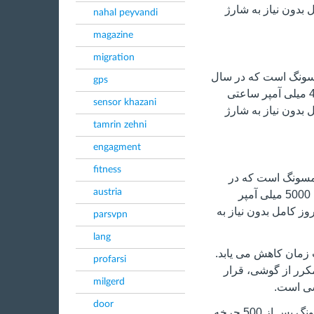
 بدون نیاز به شارژ
nahal peyvandi
magazine
migration
از سامسونگ است که در سال
gps
2021 معرفی شد. این گوشی از یک باتری 4500 میلی آمپر ساعتی
sensor khazani
 بدون نیاز به شارژ
tamrin zehni
engagment
fitness
مسونگ است که در
austria
سال 2022 معرفی شد. این گوشی از یک باتری 5000 میلی آمپر
وز کامل بدون نیاز به
parsvpn
lang
مان کاهش می یابد.
profarsi
مکرر از گوشی، قرار
milgerd
شی است.
door
به طور کلی، ظرفیت باتری گوشی های سامسونگ پس از 500 چرخه