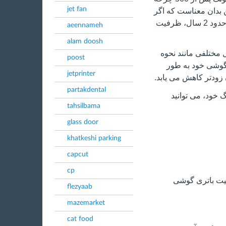
jet fan
یابد. این بدان معناست که اگر
گوشی شما را روزانه دو بار شارژ کنید، پس از حدود 2 سال، ظرفیت
aeennameh
alam doosh
 مختلفی مانند نحوه
poost
 گوشی خود به طور
jetprinter
زودتر کاهش می یابد.
partakdental
خود، می توانید
tahsilbama
glass door
khatkeshi parking
capcut
cp
یت باتری گوشی
flezyaab
mazemarket
cat food