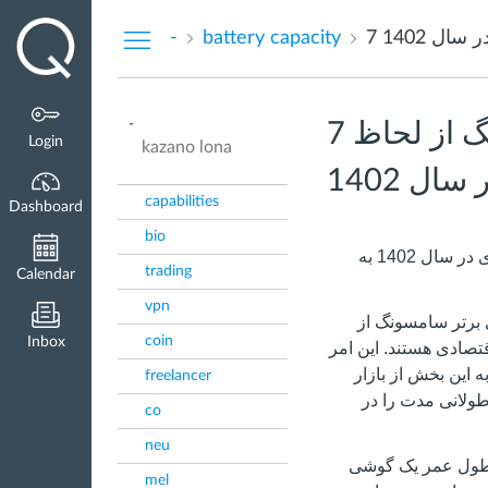
Dashboard
-
battery capacity
-
7 گوشی برتر سامسونگ از لحاظ
Login
kazano lona
ل 1402
capabilities
Dashboard
bio
7 گوشی برتر سامسونگ از لحاظ ظرفیت باتری در سال 1402 به
trading
Calendar
vpn
 برتر سامسونگ از
coin
Inbox
صادی هستند. این امر
 این بخش از بازار
freelancer
طولانی مدت را در
co
neu
ر طول عمر یک گوشی
mel