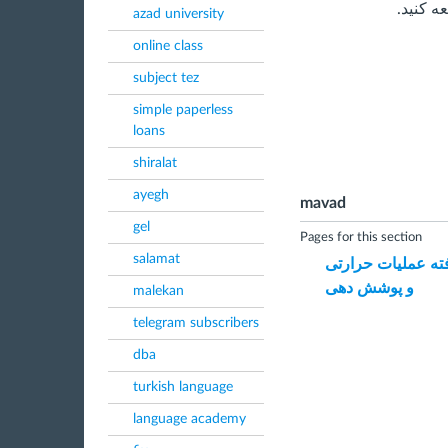
ه کنید.
azad university
online class
subject tez
simple paperless
loans
shiralat
ayegh
mavad
gel
Pages for this section
salamat
فته عملیات حرارتی
و پوشش‌ دهی
malekan
telegram subscribers
dba
turkish language
language academy