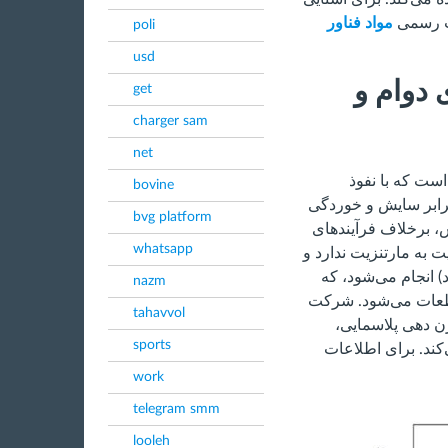
یت رسمی
مواد فناور
poli
usd
 دوام و
get
charger sam
net
است که با نفوذ
bovine
رابر سایش و خوردگی
bvg platform
، برخلاف فرآیندهای
whatsapp
یت به مارتنزیت ندارد و
۵ درجه سانتی‌گراد) انجام می‌شود، که
nazm
طعات می‌شود. شرکت
tahavvol
ژن‌ دهی پلاسمایی،
sports
‌کند. برای اطلاعات
work
telegram smm
looleh