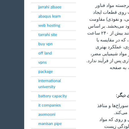
رجسته مواد فناور
jarrahi zibaee
ت روی قطعات ایجاد
abaqus learn
یبی، و نفوذی) مقاومت
web hosting
بود می‌بخشد. بر اساس
آزمایش‌ها، لایه‌های اکسیداسیون تکمیلی می‌توانند بیش از ۲۴۰ ساعت
tarrahi site
s) مقاومت کنند، که در مقایسه با
buy vpn
وی، عملکرد بهتری
off land
ز مواد شیمیایی مضر،
ی پس از فرآیند ندارد.
vpns
، به صفحه
package
international
university
 دیگر
:
battery capacity
وراخ‌ها و منافذ
it companies
می‌کند.
asemooni
 و روی که مواد
manisan pipe
لودگی زیست‌