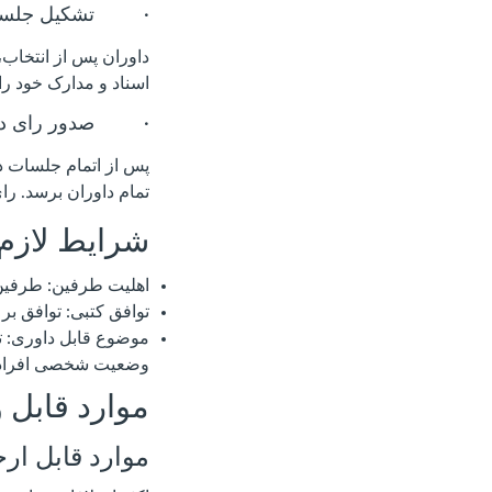
· تشکیل جلسه 
داوران پس از انتخاب،
اسناد و مدارک خود را 
· صدور رای دا
پس از اتمام جلسات دا
تمام داوران برسد. را
شرایط لازم 
اهلیت طرفین: طرفین ا
توافق کتبی: توافق بر
موضوع قابل داوری: تم
وضعیت شخصی افراد (م
موارد قابل و
موارد قابل ارج