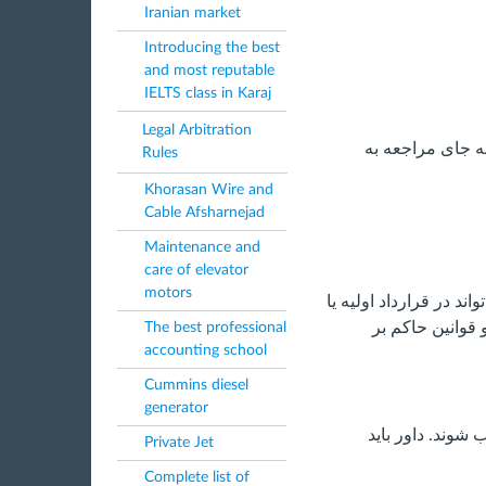
Iranian market
Introducing the best
and most reputable
IELTS class in Karaj
Legal Arbitration
ه جای مراجعه به
Rules
Khorasan Wire and
Cable Afsharnejad
Maintenance and
care of elevator
motors
ند در قرارداد اولیه یا
 قوانین حاکم بر
The best professional
accounting school
Cummins diesel
generator
 شوند. داور باید
Private Jet
Complete list of