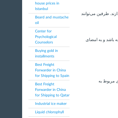
house prices in
Istanbul
ند. طرفین می‌توانند
Beard and mustache
oil
Center for
Psychological
ه باشد و به امضای
Counselors
Buying gold in
installments
Best Freight
Forwarder in China
for Shipping to Spain
ی مربوط به
Best Freight
Forwarder in China
for Shipping to Qatar
Industrial ice maker
Liquid chlorophyll